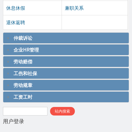
休息休假
兼职关系
退休返聘
仲裁诉讼
企业HR管理
劳动赔偿
工伤和社保
劳动规章
工资工时
搜索表单
站内搜索
用户登录