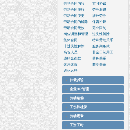
劳动合同内容
实习协议
劳动合同履行
劳务派遣
劳动合同变更
涉外劳务
劳动合同的解除
保密协议
劳动合同无效
竞业限制
岗位调整和管理
过失性解除
集体合同
特殊劳动关系
非过失性解除
服务期条款
高管人员
非全日制用工
违约金条款
劳务关系
休息休假
兼职关系
退休返聘
仲裁诉讼
企业HR管理
劳动赔偿
工伤和社保
劳动规章
工资工时