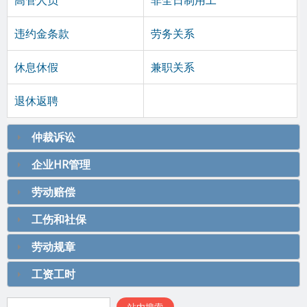
高管人员
非全日制用工
违约金条款
劳务关系
休息休假
兼职关系
退休返聘
仲裁诉讼
企业HR管理
劳动赔偿
工伤和社保
劳动规章
工资工时
搜索表单
站内搜索