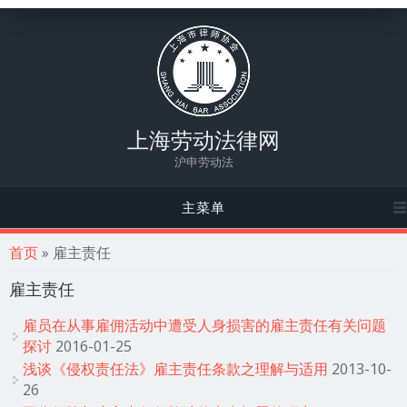
上海劳动法律网
沪申劳动法
主菜单
你在这里
首页
» 雇主责任
雇主责任
雇员在从事雇佣活动中遭受人身损害的雇主责任有关问题
探讨
2016-01-25
浅谈《侵权责任法》雇主责任条款之理解与适用
2013-10-
26