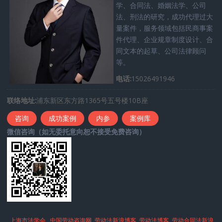
学、合同法、婚姻法学、公司
法、刑法的研究，成功代理过大
量案件，服务领域包括民商事案
件代理、企业规章制度设计、合
同文本的起草、公司法律顾问
等。
电话:
15026491946
联络地址:
浦东新区东方路1365号五号楼10B座
咨询
成功案例
内参
案例库
微信咨询（如无委托意向恕不接受免费咨询）
上海市法学会
中国劳动咨询网
劳动法新浪博客
劳动法博客
劳动合同法新浪