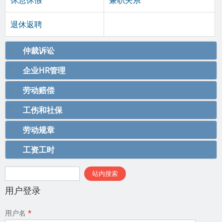
休息休假
兼职关系
退休返聘
仲裁诉讼
企业HR管理
劳动赔偿
工伤和社保
劳动规章
工资工时
搜索表单
站内搜索
用户登录
用户名
*