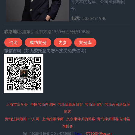
同文本的起草、公司法律顾问
等。
电话:
15026491946
联络地址:
浦东新区东方路1365号五号楼10B座
咨询
成功案例
内参
案例库
微信咨询（如无委托意向恕不接受免费咨询）
上海市法学会
中国劳动咨询网
劳动法新浪博客
劳动法博客
劳动合同法新浪
博客
劳动法律顾问
中人网
上海婚姻律师
文永康律师的博客
青岛律师博客
法律咨
询博客
Tel
：
15026491946 QQ：47730654
Email：
47730654@qq.com