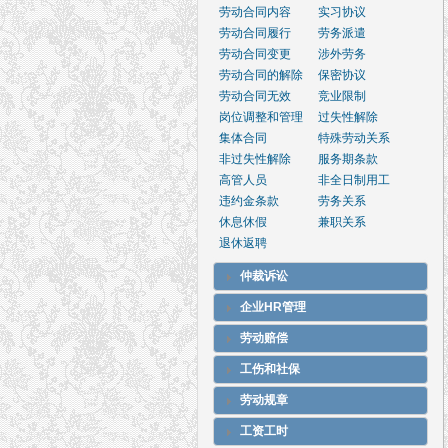
劳动合同内容
实习协议
劳动合同履行
劳务派遣
劳动合同变更
涉外劳务
劳动合同的解除
保密协议
劳动合同无效
竞业限制
岗位调整和管理
过失性解除
集体合同
特殊劳动关系
非过失性解除
服务期条款
高管人员
非全日制用工
违约金条款
劳务关系
休息休假
兼职关系
退休返聘
仲裁诉讼
企业HR管理
劳动赔偿
工伤和社保
劳动规章
工资工时