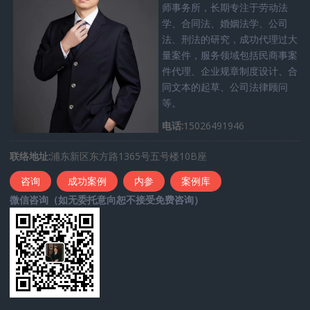
师事务所，长期专注于劳动法
学、合同法、婚姻法学、公司
法、刑法的研究，成功代理过大
量案件，服务领域包括民商事案
件代理、企业规章制度设计、合
同文本的起草、公司法律顾问
等。
电话:
15026491946
联络地址:
浦东新区东方路1365号五号楼10B座
咨询
成功案例
内参
案例库
微信咨询（如无委托意向恕不接受免费咨询）