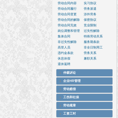
劳动合同内容
实习协议
劳动合同履行
劳务派遣
劳动合同变更
涉外劳务
劳动合同的解除
保密协议
劳动合同无效
竞业限制
岗位调整和管理
过失性解除
集体合同
特殊劳动关系
非过失性解除
服务期条款
高管人员
非全日制用工
违约金条款
劳务关系
休息休假
兼职关系
退休返聘
仲裁诉讼
企业HR管理
劳动赔偿
工伤和社保
劳动规章
工资工时