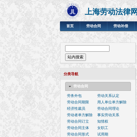
上海劳动法律
首页
劳动合同
劳动补偿
搜索表单
站内搜索
分类导航
劳动合同
劳务外包
劳动关系认定
劳动合同期限
用人单位单方解除
经济性裁员
劳动合同理论
劳动者单方解除
事实劳动关系
劳动合同订立
知情权
劳动合同主体
女职工
劳动合同形式
试用期