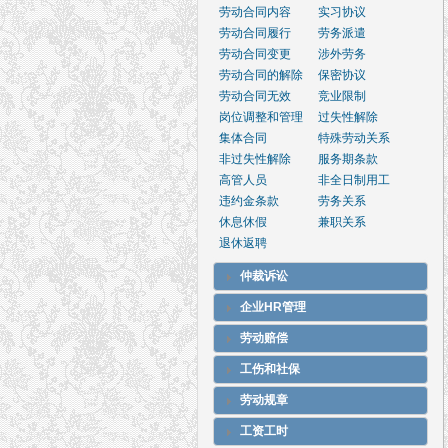
劳动合同内容
实习协议
劳动合同履行
劳务派遣
劳动合同变更
涉外劳务
劳动合同的解除
保密协议
劳动合同无效
竞业限制
岗位调整和管理
过失性解除
集体合同
特殊劳动关系
非过失性解除
服务期条款
高管人员
非全日制用工
违约金条款
劳务关系
休息休假
兼职关系
退休返聘
仲裁诉讼
企业HR管理
劳动赔偿
工伤和社保
劳动规章
工资工时