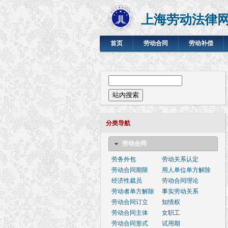
上海劳动法律
首页
劳动合同
劳动补偿
搜索表单
站内搜索
分类导航
劳动合同
劳务外包
劳动关系认定
劳动合同期限
用人单位单方解除
经济性裁员
劳动合同理论
劳动者单方解除
事实劳动关系
劳动合同订立
知情权
劳动合同主体
女职工
劳动合同形式
试用期