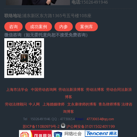
电话:
15026491946
联络地址:
浦东新区东方路1365号五号楼10B座
咨询
成功案例
内参
案例库
微信咨询（如无委托意向恕不接受免费咨询）
上海市法学会
中国劳动咨询网
劳动法新浪博客
劳动法博客
劳动合同法新浪
博客
劳动法律顾问
中人网
上海婚姻律师
文永康律师的博客
青岛律师博客
法律咨
询博客
Tel
：
15026491946 QQ：47730654
Email：
47730654@qq.com
苏ICP备11080979号-2
沪公网安备31011502401199