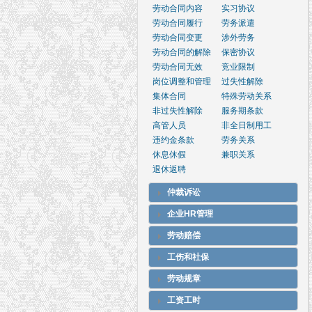
劳动合同内容
实习协议
劳动合同履行
劳务派遣
劳动合同变更
涉外劳务
劳动合同的解除
保密协议
劳动合同无效
竞业限制
岗位调整和管理
过失性解除
集体合同
特殊劳动关系
非过失性解除
服务期条款
高管人员
非全日制用工
违约金条款
劳务关系
休息休假
兼职关系
退休返聘
仲裁诉讼
企业HR管理
劳动赔偿
工伤和社保
劳动规章
工资工时